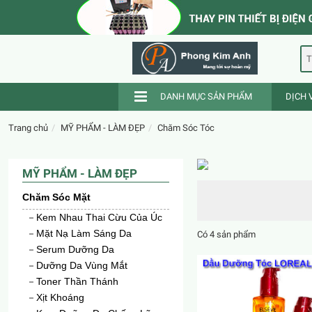
T
DANH MỤC SẢN PHẨM
DỊCH 
Trang chủ
MỸ PHẨM - LÀM ĐẸP
Chăm Sóc Tóc
MỸ PHẨM - LÀM ĐẸP
Chăm Sóc Mặt
Kem Nhau Thai Cừu Của Úc
Mặt Nạ Làm Sáng Da
Có 4 sản phẩm
Serum Dưỡng Da
Dưỡng Da Vùng Mắt
ew
Toner Thần Thánh
Xịt Khoáng