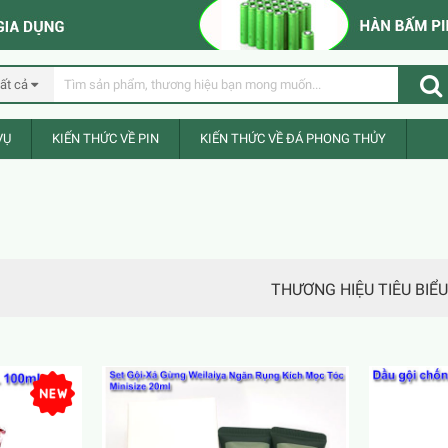
ất cả
VỤ
KIẾN THỨC VỀ PIN
KIẾN THỨC VỀ ĐÁ PHONG THỦY
THƯƠNG HIỆU TIÊU BIỂU
New
New