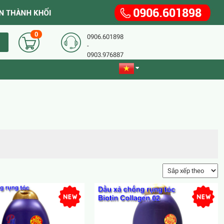
0
0906.601898
-
0903.976887