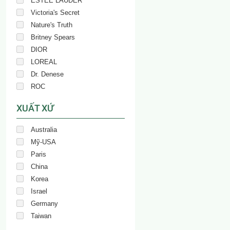
ESTEE LAUDER
Victoria's Secret
Nature's Truth
Britney Spears
DIOR
LOREAL
Dr. Denese
ROC
XUẤT XỨ
Australia
Mỹ-USA
Paris
China
Korea
Israel
Germany
Taiwan