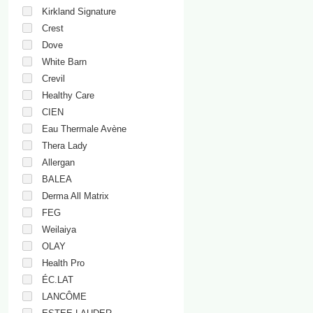
Kirkland Signature
Crest
Dove
White Barn
Crevil
Healthy Care
CIEN
Eau Thermale Avène
Thera Lady
Allergan
BALEA
Derma All Matrix
FEG
Weilaiya
OLAY
Health Pro
ÉC.LAT
LANCÔME