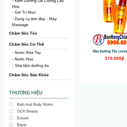
Kem Dưỡng Da Chống Lão
Hóa
Gel Trị Mụn
Dụng cụ làm đẹp - Máy
Massage
Chăm Sóc Tóc
Chăm Sóc Cơ Thể
Dầu Dưỡng Tóc Lorea
Nước Rửa Tay
319.000₫
Nước Hoa
Sữa tắm dưỡng da
Chăm Sóc Sức Khỏe
THƯƠNG HIỆU
Bath And Body Works
OGX Beauty
Ensure
Bayer