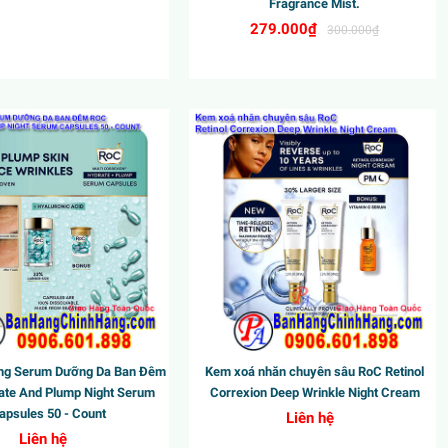
Fragrance Mist.
279.000₫
300.000₫
ang Serum Dưỡng Da Ban Đêm
Kem xoá nhăn chuyên sâu RoC Retinol
te And Plump Night Serum
Correxion Deep Wrinkle Night Cream
apsules 50 - Count
Liên hệ
Liên hệ