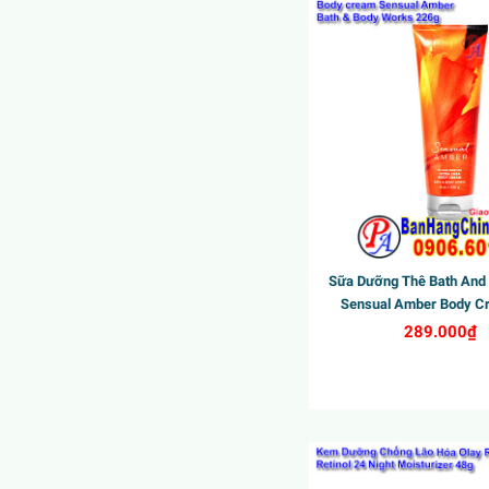
ew
New
Sữa Dưỡng Thê Bath And
Sensual Amber Body C
289.000₫
ew
New