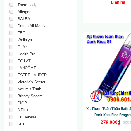
Liên hệ
Thera Lady
Allergan
BALEA
Derma All Matrix
FEG
New
Weilaiya
OLAY
Health Pro
ÉC.LAT
LANCÔME
ESTEE LAUDER
Victoria's Secret
Nature's Truth
Britney Spears
DIOR
Xịt Thơm Toàn Thân Bath 
8 Plus
Dark Kiss Fine Fragra
Dr. Denese
279.000₫
300.
ROC