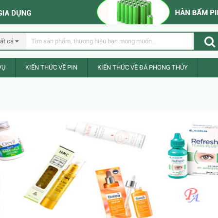
ất cả
VỤ
KIẾN THỨC VỀ PIN
KIẾN THỨC VỀ ĐÁ PHONG THỦY