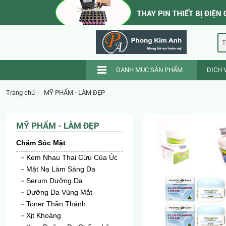
T
DANH MỤC SẢN PHẨM
DỊCH 
Trang chủ
MỸ PHẨM - LÀM ĐẸP
MỸ PHẨM - LÀM ĐẸP
Chăm Sóc Mặt
Kem Nhau Thai Cừu Của Úc
Mặt Nạ Làm Sáng Da
Serum Dưỡng Da
Dưỡng Da Vùng Mắt
Toner Thần Thánh
Xịt Khoáng