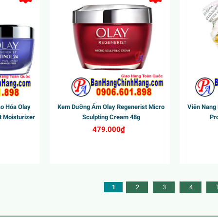
o Hóa Olay
Kem Dưỡng Ẩm Olay Regenerist Micro
Viên Nang 
t Moisturizer
Sculpting Cream 48g
Pro
479.000₫
1
2
3
4