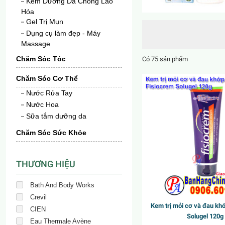
Kem Dưỡng Da Chống Lão
Hóa
Gel Trị Mụn
Dụng cụ làm đẹp - Máy
Massage
Chăm Sóc Tóc
Có 75 sản phẩm
Chăm Sóc Cơ Thể
New
Nước Rửa Tay
Nước Hoa
Sữa tắm dưỡng da
Chăm Sóc Sức Khỏe
THƯƠNG HIỆU
Bath And Body Works
Crevil
Kem trị mỏi cơ và đau kh
CIEN
Solugel 120g
Eau Thermale Avène