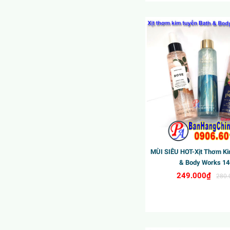
ew
New
MÙI SIÊU HOT-Xịt Thơm Ki
& Body Works 1
249.000₫
280.