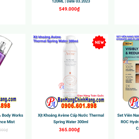
120ML | Date 03.2023
549.000₫
& Body Works
Xịt Khoáng Avène Cấp Nước Thermal
Set Viên N
nce Mist
Spring Water 300ml
ROC Hydra
C
365.000₫
000₫