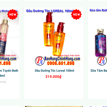
New
New
m Tuyến Bath
Dầu Dưỡng Tóc Loreal 100ml
Sữa Tắm Ba
46ml
319.000₫
000₫