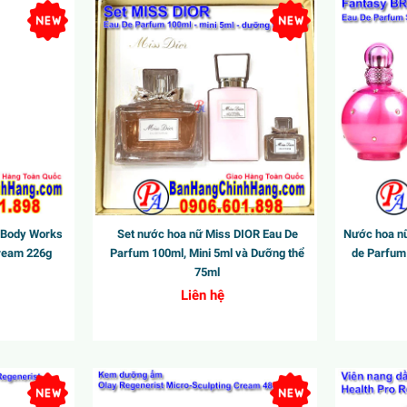
New
New
 Body Works
Set nước hoa nữ Miss DIOR Eau De
Nước hoa nữ
ream 226g
Parfum 100ml, Mini 5ml và Dưỡng thể
de Parfum
75ml
Liên hệ
New
New