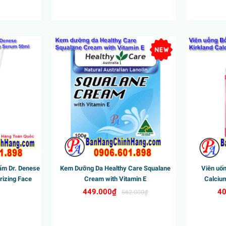
New
New
ẩm Dr. Denese
Kem Dưỡng Da Healthy Care Squalane
Viên uốn
rizing Face
Cream with Vitamin E
Calciu
449.000₫
40
562.000₫