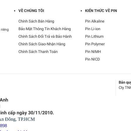
VỀ CHÚNG TÔI
KIẾN THỨC VỀ PIN
Chính Sách Bán Hàng
Pin Alkaline
Bảo Mật Thông Tin Khách Hàng
Pin Li-ion
 riêng
Chính Sách Đổi Trả và Bảo Hành
Pin Lithium
Chính Sách Giao-Nhận Hàng
Pin Polymer
Chính Sách Thanh Toán
Pin NIMH
Pin NICD
Bản qu
Cty TN
 Anh
1
Minh cấp ngày 30/11/2010.
 An Đông, TP.HCM
1898