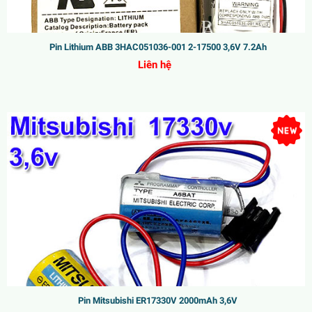
Pin Lithium ABB 3HAC051036-001 2-17500 3,6V 7.2Ah
Liên hệ
Pin Mitsubishi ER17330V 2000mAh 3,6V