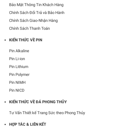
Bảo Mật Thông Tin Khách Hàng
Chính Sách Đổi Trả và Bảo Hành
Chính Sách Giao-Nhận Hàng
Xịt Thơm Toàn Thân Bath & Body Works Japanese Cherry Blossom
Fine Fragrance Mist.
Chính Sách Thanh Toán
279.000₫
300.000₫
KIẾN THỨC VỀ PIN
Pin Alkaline
Pin Li-ion
Pin Lithium
Pin Polymer
Pin NIMH
Pin NICD
KIẾN THỨC VỀ ĐÁ PHONG THỦY
Tư Vấn Thiết kế Trang Sức theo Phong Thủy
Casio Dây Da LTP-1314L-8AVDF
HỢP TÁC & LIÊN KẾT
710.000₫
1.184.000₫