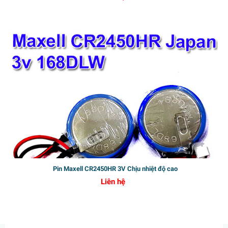
279.000₫
300.000₫
Casio Dây Da LTP-1314L-8AVDF
710.000₫
1.184.000₫
Pin Maxell CR2450HR 3V Chịu nhiệt độ cao
Liên hệ