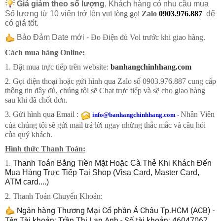
Giá giảm theo số lượng
, Khách hàng có nhu cầu mua
Số lượng từ 10 viên trở lên
v
ui lòng gọi
Zalo
0903.976.887
để
có giá tốt.
Bảo Đảm Date mới -
Đo Điện đủ Vol trước khi giao hàng.
Cách mua hàng Online:
1. Đặt mua trực tiếp trên website:
banhangchinhhang.com
2. Gọi điện thoại hoặc gửi hình qua Zalo số 0903.976.887 cung cấp
thông tin đầy đủ, chúng tôi sẽ Chat trực tiếp và sẽ cho giao hàng
sau khi đã chốt đơn.
3. Gửi hình qua Email :
Nhân Viên
info@banhangchinhhang.com
-
của chúng tôi sẽ gửi mail trả lời ngay những thắc mắc và câu hỏi
của quý khách.
Hình thức Thanh Toán:
1.
Thanh Toán Bằng Tiền Mặt Hoặc Cà Thẻ Khi Khách Đến
Mua Hàng Trực Tiếp Tại Shop (Visa Card, Master Card,
ATM card....)
2. Thanh Toán Chuyển Khoản:
Ngân hàng Thương Mại Cổ phần Á Châu Tp.HCM (ACB) -
Tên
Tài khoản: Trần Thị Lan Anh - Số tài khoản: 46047067