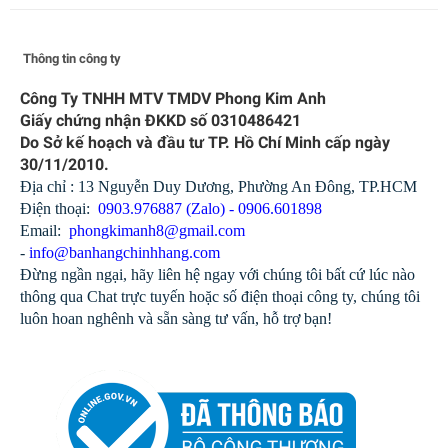
Thông tin công ty
Công Ty TNHH MTV TMDV Phong Kim Anh
Giấy chứng nhận ĐKKD số 0310486421
Do Sở kế hoạch và đầu tư TP. Hồ Chí Minh cấp ngày
30/11/2010.
Địa chỉ : 13 Nguyễn Duy Dương, Phường An Đông, TP.HCM
Điện thoại:
0903.976887 (Zalo) - 0906.601898
Email:
phongkimanh8@gmail.com
-
info@banhangchinhhang.com
Đồng hồ Casio nữ dây da LTP-1303L-7BVDF
Đừng ngần ngại, hãy liên hệ ngay với chúng tôi bất cứ lúc nào
651.000₫
1.086.000₫
thông qua Chat trực tuyến hoặc số điện thoại công ty, chúng tôi
luôn hoan nghênh và sẵn sàng tư vấn, hỗ trợ bạn!