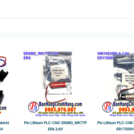
Sốc
bishi
Pin Lithium PLC-CNC ER6BD_WK77P
Pin Lithium PLC-CN
Sốc
6V
ER6 3,6V
ER17500V