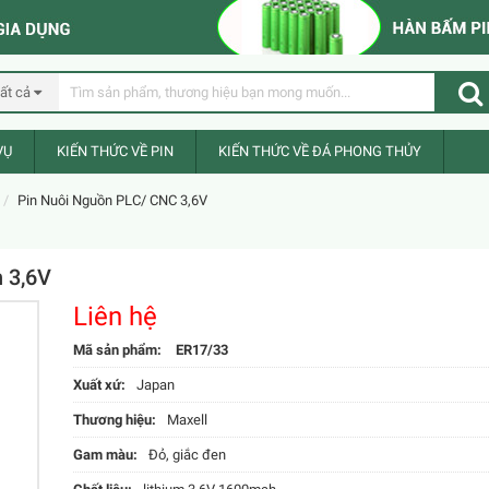
ất cả
Sốc
VỤ
KIẾN THỨC VỀ PIN
KIẾN THỨC VỀ ĐÁ PHONG THỦY
Pin Nuôi Nguồn PLC/ CNC 3,6V
 3,6V
Liên hệ
Mã sản phẩm:
ER17/33
Xuất xứ:
Japan
Thương hiệu:
Maxell
Gam màu:
Đỏ, giắc đen
Sốc