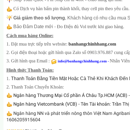
Có Dịch vụ hàn bấm pin thành khối, thay cell pin theo yêu cầu.
Giá giảm theo số lượng
, Khách hàng có nhu cầu mua Số
Bảo Đảm Date mới -
Đo Điện đủ Vol trước khi giao hàng.
Cách mua hàng Online:
1. Đặt mua trực tiếp trên website:
banhangchinhhang.com
2. Gọi điện thoại hoặc gửi hình qua Zalo số 0903.976.887 cung cấp 
3. Gửi hình qua Email :
Nhân Viên 
info@banhangchinhhang.com
-
Hình thức Thanh Toán:
1.
Thanh Toán Bằng Tiền Mặt Hoặc Cà Thẻ Khi Khách Đến Mua
2. Thanh Toán Chuyển Khoản:
Ngân hàng Thương Mại Cổ phần Á Châu Tp.HCM (ACB) 
Ngân hàng Vietcombank (VCB) - Tên Tài khoản: Trần Thị
Ngân hàng NN và phát triển nông thôn Việt Nam Agribank,
1606205915604