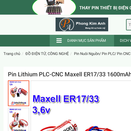
T
DANH MỤC SẢN PHẨM
DỊCH 
Trang chủ
ĐỒ ĐIỆN TỬ, CÔNG NGHỆ
Pin Nuôi Nguồn/ Pin PLC/ Pin CNC
Pin Lithium PLC-CNC Maxell ER17/33 1600mAh