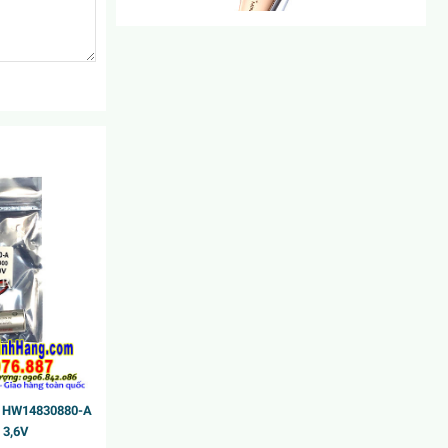
Máy massage mắt 8+ Minute Jema Rose
599.000₫
700.000₫
Xịt Thơm Toàn Thân Bath & Body Works
Japanese Cherry Blossom Fine Fragrance Mist.
279.000₫
300.000₫
C HW14830880-A
 3,6V