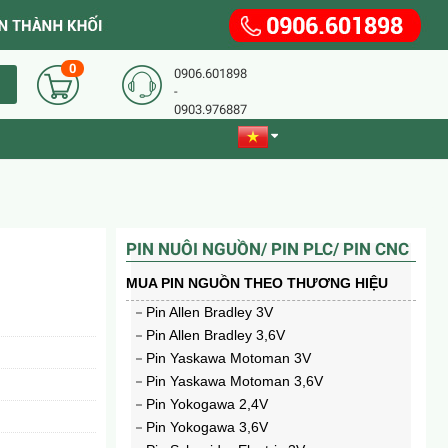
0
Casio Dây Da LTP-1314L-8AVDF
0906.601898
-
710.000₫
1.184.000₫
0903.976887
PIN NUÔI NGUỒN/ PIN PLC/ PIN CNC
MUA PIN NGUỒN THEO THƯƠNG HIỆU
Pin Allen Bradley 3V
Pin Allen Bradley 3,6V
Pin Yaskawa Motoman 3V
Pin Yaskawa Motoman 3,6V
Đồng hồ Casio nữ dây da LTP-1303L-7BVDF
Pin Yokogawa 2,4V
651.000₫
1.086.000₫
Pin Yokogawa 3,6V