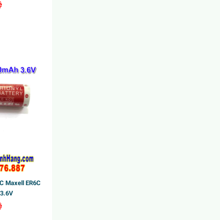
ệ
Casio Dây Da LTP-1314L-8AVDF
710.000₫
1.184.000₫
NC Maxell ER6C
3.6V
ệ