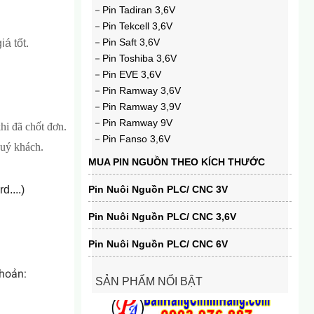
Pin Tadiran 3,6V
Pin Tekcell 3,6V
Pin Saft 3,6V
iá tốt.
Pin Toshiba 3,6V
Pin Lithium Panasonic AFPX-BATT 3V
Pin EVE 3,6V
185.000₫
Pin Ramway 3,6V
Pin Ramway 3,9V
Pin Ramway 9V
hi đã chốt đơn.
Pin Fanso 3,6V
quý khách.
MUA PIN NGUỒN THEO KÍCH THƯỚC
....)
Pin Nuôi Nguồn PLC/ CNC 3V
Pin Nuôi Nguồn PLC/ CNC 3,6V
Pin Nuôi Nguồn PLC/ CNC 6V
khoản:
SẢN PHẨM NỔI BẬT
Pin Lithium PLC-CNC Panasonic AFPX-BATT
3V