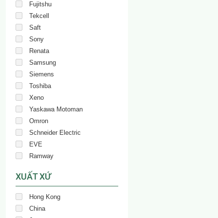
Fujitshu
Tekcell
Saft
Sony
Renata
Samsung
Siemens
Toshiba
Xeno
Yaskawa Motoman
Omron
Schneider Electric
EVE
Ramway
XUẤT XỨ
Hong Kong
China