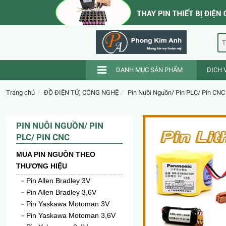
T
DANH MỤC SẢN PHẨM
DỊCH 
Trang chủ
ĐỒ ĐIỆN TỬ, CÔNG NGHỆ
Pin Nuôi Nguồn/ Pin PLC/ Pin CNC
PIN NUÔI NGUỒN/ PIN
PLC/ PIN CNC
MUA PIN NGUỒN THEO
THƯƠNG HIỆU
Pin Allen Bradley 3V
Pin Allen Bradley 3,6V
Pin Yaskawa Motoman 3V
Pin Yaskawa Motoman 3,6V