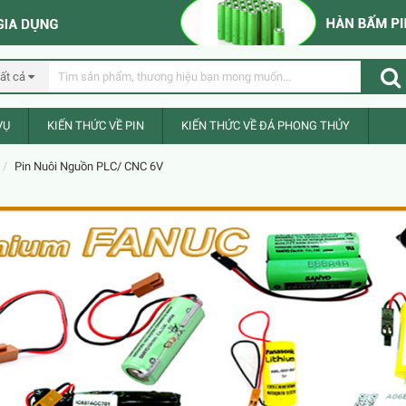
ất cả
VỤ
KIẾN THỨC VỀ PIN
KIẾN THỨC VỀ ĐÁ PHONG THỦY
Pin Nuôi Nguồn PLC/ CNC 6V