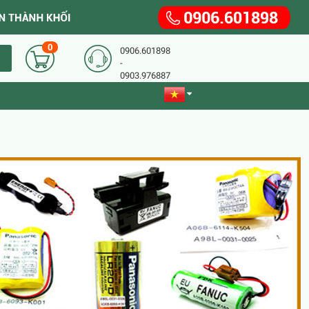
0
0906.601898
-
0903.976887