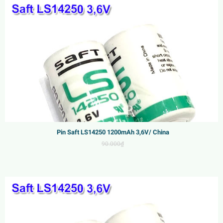
Pin Saft LS14250 1200mAh 3,6V/ China
90.000₫