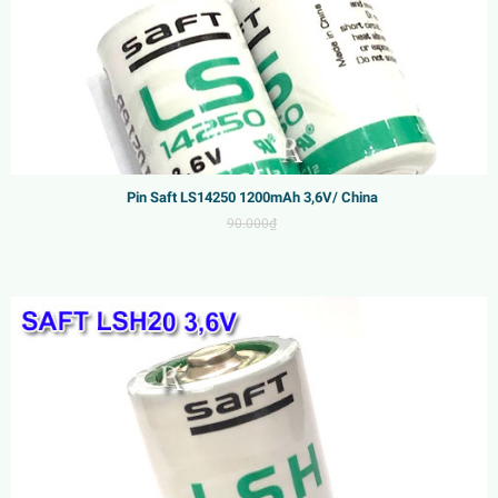
Pin Saft LS14250 1200mAh 3,6V/ China
90.000₫