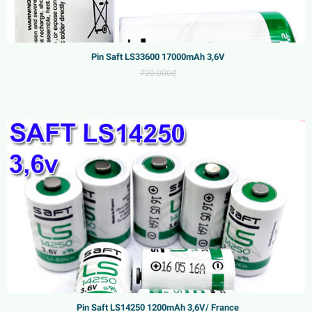
Pin Saft LS33600 17000mAh 3,6V
720.000₫
Sale
Pin Saft LS14250 1200mAh 3,6V/ France