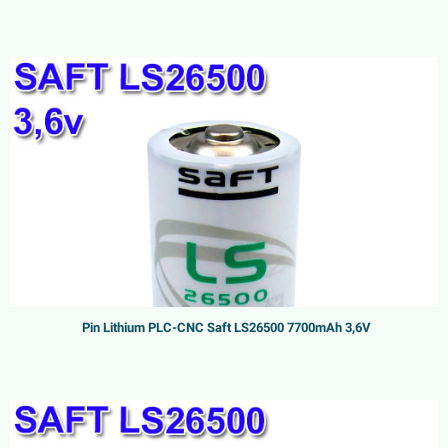
Pin Lithium PLC-CNC Saft LS26500 7700mAh 3,6V