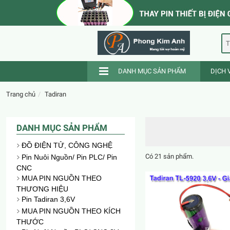
T
DANH MỤC SẢN PHẨM
DỊCH 
Trang chủ
Tadiran
DANH MỤC SẢN PHẨM
ĐỒ ĐIỆN TỬ, CÔNG NGHỆ
Có 21 sản phẩm.
Pin Nuôi Nguồn/ Pin PLC/ Pin
CNC
MUA PIN NGUỒN THEO
THƯƠNG HIỆU
Pin Tadiran 3,6V
MUA PIN NGUỒN THEO KÍCH
THƯỚC