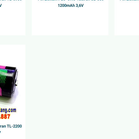
V
1200mAh 3,6V
iran TL-2200
V