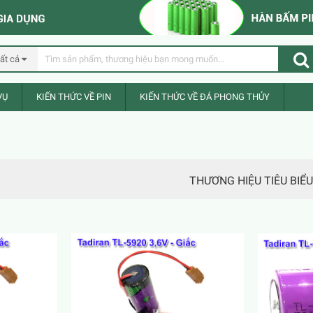
ất cả
VỤ
KIẾN THỨC VỀ PIN
KIẾN THỨC VỀ ĐÁ PHONG THỦY
THƯƠNG HIỆU TIÊU BIỂU