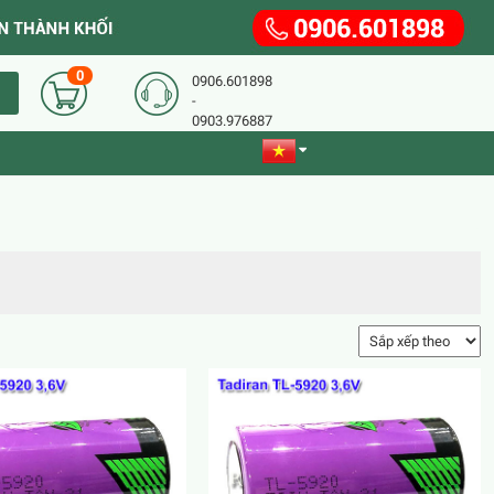
0
0906.601898
-
0903.976887